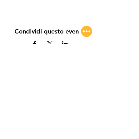
Condividi questo evento
CSE di Pontei Alessandro & C. S.a.s. |
C.F. e P.IVA:
03146170844
| Via XXV
Aprile, 5 - AGRIGENTO
Sicurezza e pagamento