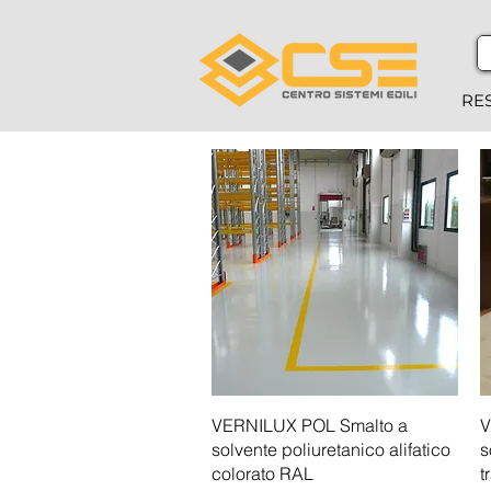
RE
Vista rapida
VERNILUX POL Smalto a
V
solvente poliuretanico alifatico
s
colorato RAL
t