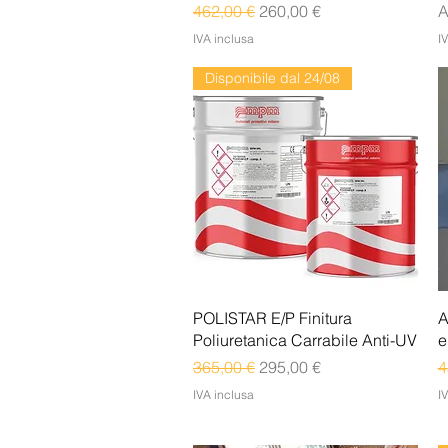
Prezzo regolare
Prezzo scontato
P
P
462,00 €
260,00 €
A
IVA inclusa
I
Disponibile dal 24/08
Vista rapida
POLISTAR E/P Finitura
A
Poliuretanica Carrabile Anti-UV
e
Prezzo regolare
Prezzo scontato
P
365,00 €
295,00 €
4
IVA inclusa
I