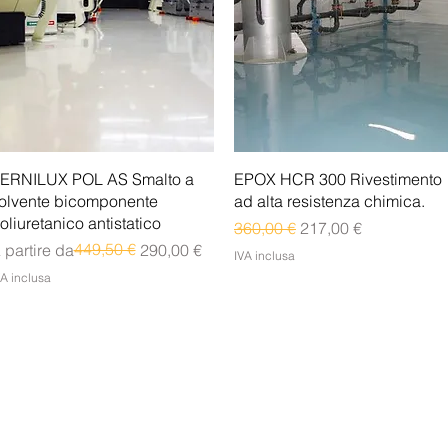
Vista rapida
Vista rapida
ERNILUX POL AS Smalto a
EPOX HCR 300 Rivestimento
olvente bicomponente
ad alta resistenza chimica.
oliuretanico antistatico
Prezzo regolare
Prezzo scontato
360,00 €
217,00 €
rezzo regolare
rezzo scontato
449,50 €
 partire da
290,00 €
IVA inclusa
VA inclusa