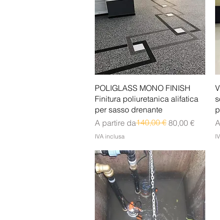
Vista rapida
POLIGLASS MONO FINISH
V
Finitura poliuretanica alifatica
s
per sasso drenante
p
Prezzo regolare
Prezzo scontato
140,00 €
P
P
A partire da
80,00 €
A
IVA inclusa
I