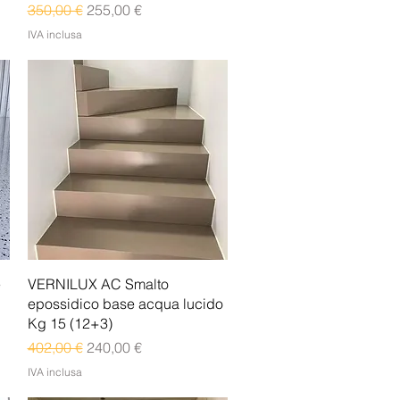
Prezzo regolare
Prezzo scontato
350,00 €
255,00 €
IVA inclusa
Vista rapida
e
VERNILUX AC Smalto
epossidico base acqua lucido
Kg 15 (12+3)
Prezzo regolare
Prezzo scontato
402,00 €
240,00 €
IVA inclusa