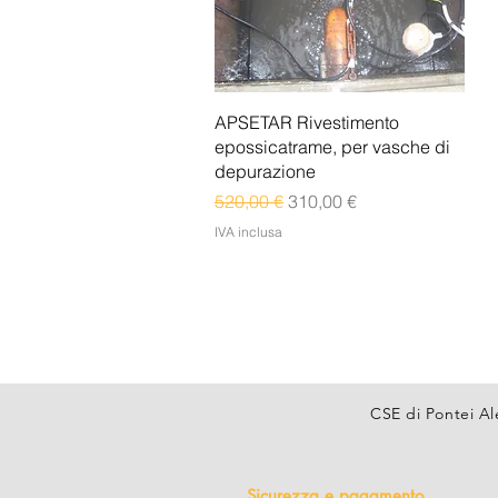
Vista rapida
APSETAR Rivestimento
epossicatrame, per vasche di
depurazione
Prezzo regolare
Prezzo scontato
520,00 €
310,00 €
IVA inclusa
CSE di Pontei Al
Sicurezza e pagamento