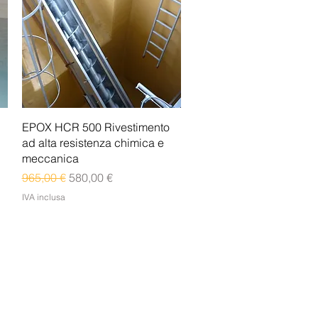
Vista rapida
EPOX HCR 500 Rivestimento
ad alta resistenza chimica e
meccanica
Prezzo regolare
Prezzo scontato
965,00 €
580,00 €
IVA inclusa