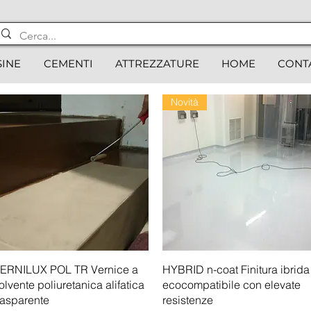
SINE
CEMENTI
ATTREZZATURE
HOME
CONT
Novità
Vista rapida
Vista rapida
ERNILUX POL TR Vernice a
HYBRID n-coat Finitura ibrida
olvente poliuretanica alifatica
ecocompatibile con elevate
rasparente
resistenze