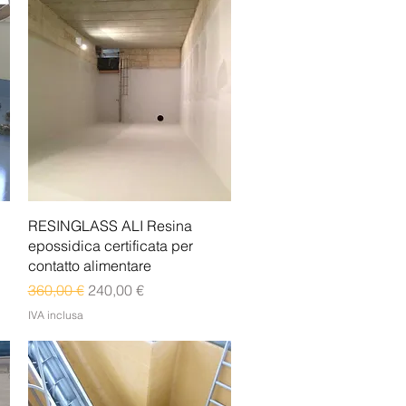
Vista rapida
RESINGLASS ALI Resina
epossidica certificata per
contatto alimentare
Prezzo regolare
Prezzo scontato
360,00 €
240,00 €
IVA inclusa