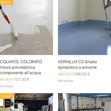
Novità
Vista rapida
Vista rapida
ACQUAPOL COLORATO
VERNILUX CS Smalto
initura poliuretanica
epossidico a solvente
icomponente all'acqua
Prezzo regolare
Prezzo scontato
492,50 €
286,00 €
rezzo regolare
Prezzo scontato
85,00 €
157,00 €
IVA inclusa
VA inclusa
Novità