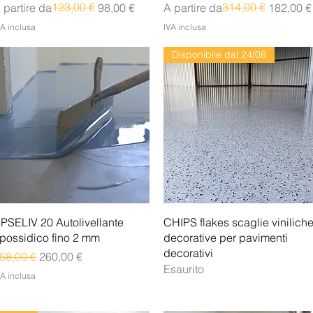
rezzo regolare
rezzo scontato
123,00 €
Prezzo regolare
Prezzo scontato
314,00 €
 partire da
98,00 €
A partire da
182,00 €
VA inclusa
IVA inclusa
Disponibile dal 24/08
Vista rapida
Vista rapida
PSELIV 20 Autolivellante
CHIPS flakes scaglie vinilich
possidico fino 2 mm
decorative per pavimenti
decorativi
rezzo regolare
Prezzo scontato
58,00 €
260,00 €
Esaurito
VA inclusa