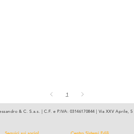
1
essandro & C. S.a.s. | C.F. e P.IVA: 03146170844 | Via XXV Aprile
Seguici sui social
Centro Sistemi Edili