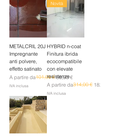
Novità
METALCRIL 20J
HYBRID n-coat
Impregnante
Finitura ibrida
anti polvere,
ecocompatibile
effetto satinato
con elevate
resistenze
Prezzo regolare
Prezzo scontato
101,00 €
A partire da
56,00 €
Prezzo regolare
Prezzo scontato
314,00 €
A partire da
182,00 €
IVA inclusa
IVA inclusa