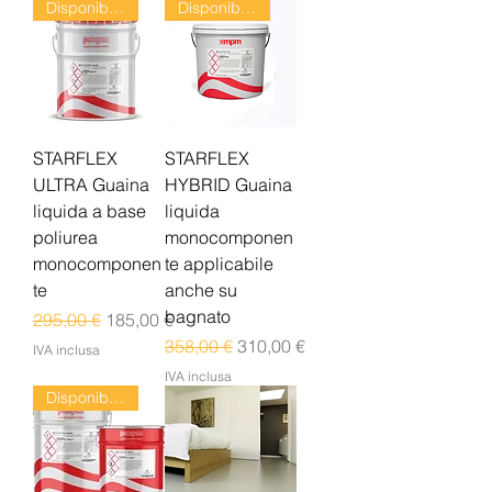
Disponibile dal 24/08
Disponibile dal 24/08
STARFLEX
STARFLEX
ULTRA Guaina
HYBRID Guaina
liquida a base
liquida
poliurea
monocomponen
monocomponen
te applicabile
te
anche su
bagnato
Prezzo regolare
Prezzo scontato
295,00 €
185,00 €
Prezzo regolare
Prezzo scontato
358,00 €
310,00 €
IVA inclusa
IVA inclusa
Disponibile dal 24/08