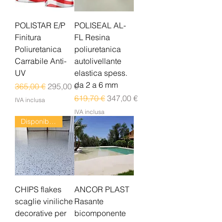
POLISTAR E/P
POLISEAL AL-
Finitura
FL Resina
Poliuretanica
poliuretanica
Carrabile Anti-
autolivellante
UV
elastica spess.
da 2 a 6 mm
Prezzo regolare
Prezzo scontato
365,00 €
295,00 €
Prezzo regolare
Prezzo scontato
619,70 €
347,00 €
IVA inclusa
IVA inclusa
Disponibile dal 24/08
CHIPS flakes
ANCOR PLAST
scaglie viniliche
Rasante
decorative per
bicomponente