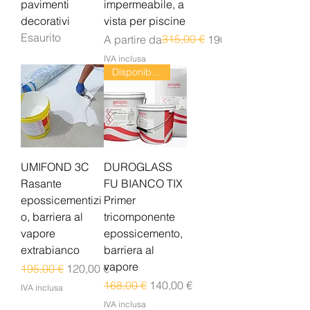
pavimenti
impermeabile, a
decorativi
vista per piscine
Esaurito
Prezzo regolare
Prezzo scontato
315,00 €
A partire da
190,00 €
IVA inclusa
Disponibile dal 24/08
UMIFOND 3C
DUROGLASS
Rasante
FU BIANCO TIX
epossicementizi
Primer
o, barriera al
tricomponente
vapore
epossicemento,
extrabianco
barriera al
vapore
Prezzo regolare
Prezzo scontato
195,00 €
120,00 €
Prezzo regolare
Prezzo scontato
168,00 €
140,00 €
IVA inclusa
IVA inclusa