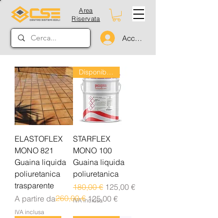
Area
Riservata
Accedi
Disponibile dal 24/08
ELASTOFLEX
STARFLEX
MONO 821
MONO 100
Guaina liquida
Guaina liquida
poliuretanica
poliuretanica
trasparente
Prezzo regolare
Prezzo scontato
180,00 €
125,00 €
Prezzo regolare
Prezzo scontato
260,00 €
A partire da
125,00 €
IVA inclusa
IVA inclusa