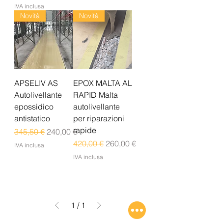
IVA inclusa
Novità
Novità
APSELIV AS
EPOX MALTA AL
Autolivellante
RAPID Malta
epossidico
autolivellante
antistatico
per riparazioni
rapide
Prezzo regolare
Prezzo scontato
345,50 €
240,00 €
Prezzo regolare
Prezzo scontato
420,00 €
260,00 €
IVA inclusa
IVA inclusa
1
/
1