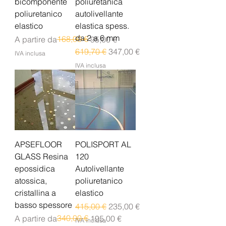
bicomponente
poliuretanica
poliuretanico
autolivellante
elastico
elastica spess.
da 2 a 6 mm
Prezzo regolare
Prezzo scontato
168,00 €
A partire da
95,00 €
Prezzo regolare
Prezzo scontato
619,70 €
347,00 €
IVA inclusa
IVA inclusa
APSEFLOOR
POLISPORT AL
GLASS Resina
120
epossidica
Autolivellante
atossica,
poliuretanico
cristallina a
elastico
basso spessore
Prezzo regolare
Prezzo scontato
415,00 €
235,00 €
Prezzo regolare
Prezzo scontato
340,00 €
A partire da
195,00 €
IVA inclusa