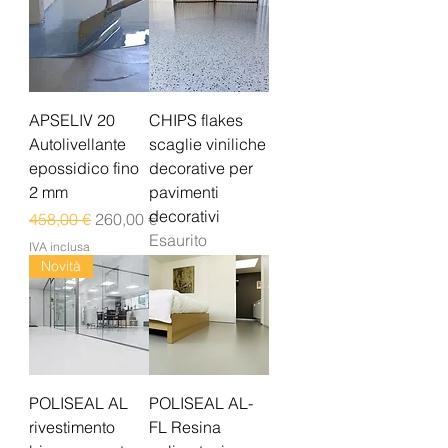
APSELIV 20
CHIPS flakes
Autolivellante
scaglie viniliche
epossidico fino
decorative per
2 mm
pavimenti
decorativi
Prezzo regolare
Prezzo scontato
458,00 €
260,00 €
Esaurito
IVA inclusa
Novità
POLISEAL AL
POLISEAL AL-
rivestimento
FL Resina