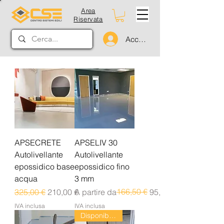
Area
Riservata
Accedi
APSECRETE
APSELIV 30
Autolivellante
Autolivellante
epossidico base
epossidico fino
acqua
3 mm
Prezzo regolare
Prezzo scontato
Prezzo regolare
Prezzo scontato
166,50 €
325,00 €
210,00 €
A partire da
95,00 €
IVA inclusa
IVA inclusa
Disponibile dal 24/08