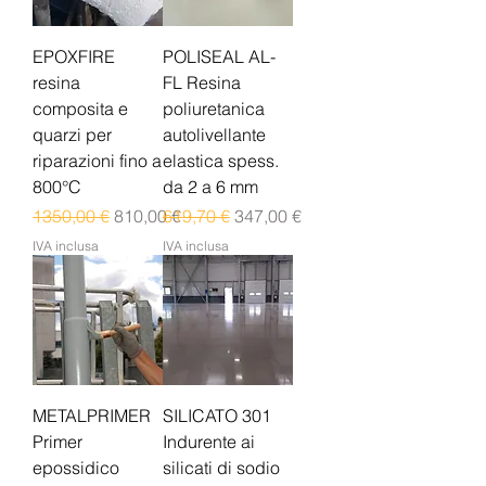
EPOXFIRE
POLISEAL AL-
resina
FL Resina
composita e
poliuretanica
quarzi per
autolivellante
riparazioni fino a
elastica spess.
800°C
da 2 a 6 mm
Prezzo regolare
Prezzo scontato
Prezzo regolare
Prezzo scontato
1350,00 €
810,00 €
619,70 €
347,00 €
IVA inclusa
IVA inclusa
METALPRIMER
SILICATO 301
Primer
Indurente ai
epossidico
silicati di sodio