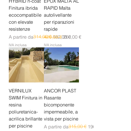
HYBRID n-coat
EPOX MALTA AL
Finitura ibrida
RAPID Malta
ecocompatibile
autolivellante
con elevate
per riparazioni
resistenze
rapide
Prezzo regolare
Prezzo scontato
314,00 €
Prezzo regolare
Prezzo scontato
A partire da
420,00 €
182,00 €
260,00 €
IVA inclusa
IVA inclusa
VERNILUX
ANCOR PLAST
SWIM Finitura in
Rasante
resina
bicomponente
poliuretanica-
impermeabile, a
acrilica brillante
vista per piscine
per piscine
Prezzo regolare
Prezzo scontato
315,00 €
A partire da
190,00 €