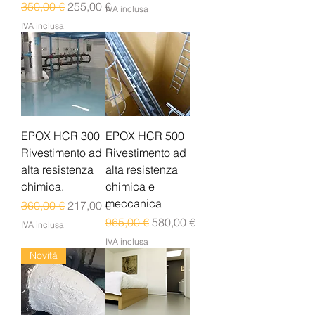
Prezzo regolare
Prezzo scontato
350,00 €
255,00 €
IVA inclusa
IVA inclusa
EPOX HCR 300
EPOX HCR 500
Rivestimento ad
Rivestimento ad
alta resistenza
alta resistenza
chimica.
chimica e
meccanica
Prezzo regolare
Prezzo scontato
360,00 €
217,00 €
Prezzo regolare
Prezzo scontato
965,00 €
580,00 €
IVA inclusa
IVA inclusa
Novità