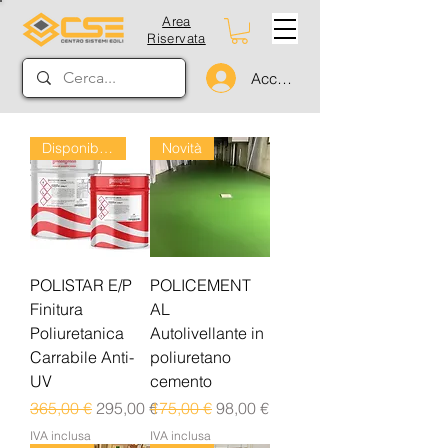
Area
Riservata
Accedi
Disponibile dal 24/08
Novità
POLISTAR E/P
POLICEMENT
Finitura
AL
Poliuretanica
Autolivellante in
Carrabile Anti-
poliuretano
UV
cemento
Prezzo regolare
Prezzo scontato
Prezzo regolare
Prezzo scontato
365,00 €
295,00 €
175,00 €
98,00 €
IVA inclusa
IVA inclusa