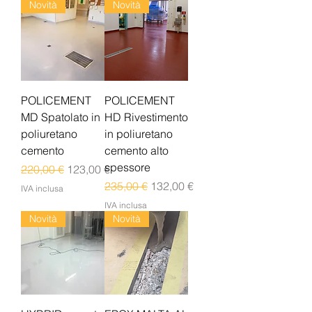
Novità
Novità
POLICEMENT
POLICEMENT
MD Spatolato in
HD Rivestimento
poliuretano
in poliuretano
cemento
cemento alto
spessore
Prezzo regolare
Prezzo scontato
220,00 €
123,00 €
Prezzo regolare
Prezzo scontato
235,00 €
132,00 €
IVA inclusa
IVA inclusa
Novità
Novità