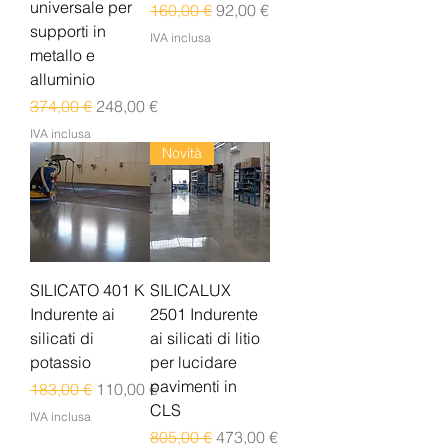
universale per
Prezzo regolare
Prezzo scontato
160,00 €
92,00 €
supporti in
IVA inclusa
metallo e
alluminio
Prezzo regolare
Prezzo scontato
374,00 €
248,00 €
IVA inclusa
Novità
SILICATO 401 K
SILICALUX
Indurente ai
2501 Indurente
silicati di
ai silicati di litio
potassio
per lucidare
pavimenti in
Prezzo regolare
Prezzo scontato
183,00 €
110,00 €
CLS
IVA inclusa
Prezzo regolare
Prezzo scontato
805,00 €
473,00 €