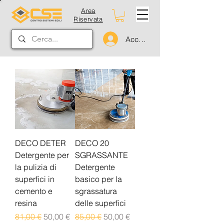
Area
Riservata
Accedi
DECO DETER
DECO 20
Detergente per
SGRASSANTE
la pulizia di
Detergente
superfici in
basico per la
cemento e
sgrassatura
resina
delle superfici
Prezzo regolare
Prezzo scontato
Prezzo regolare
Prezzo scontato
81,00 €
50,00 €
85,00 €
50,00 €