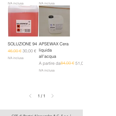
IVA inclusa
IVA inclusa
SOLUZIONE 94
APSEWAX Cera
liquida
Prezzo regolare
Prezzo scontato
46,00 €
30,00 €
all'acqua
IVA inclusa
Prezzo regolare
Prezzo scontato
84,00 €
A partire da
51,00 €
IVA inclusa
1
/
1
CSE di Pontei Alessandro & C. S.a.s. |