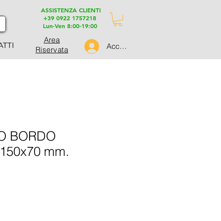
ASSISTENZA CLIENTI
+39 0922 1757218
Lun-Ven 8:00-19:00
Area
ATTI
Accedi
Riservata
NO BORDO
150x70 mm.
zo
tato