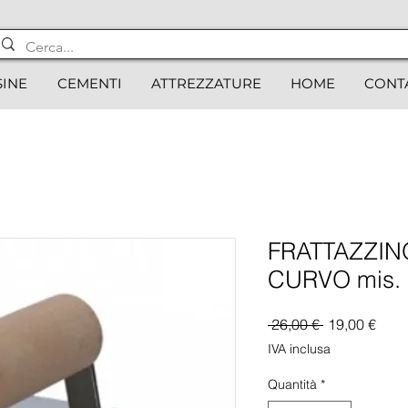
SINE
CEMENTI
ATTREZZATURE
HOME
CONT
FRATTAZZI
CURVO mis. 
Prezzo
Prez
 26,00 € 
19,00 €
regolare
scon
IVA inclusa
Quantità
*