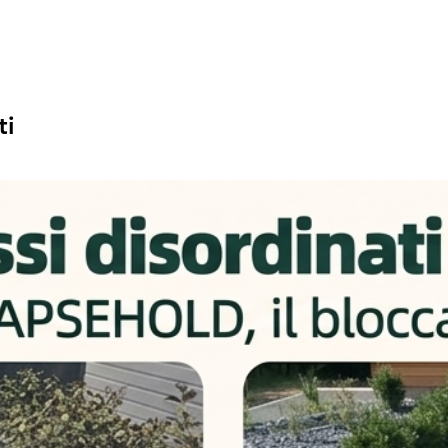
visualizzare il costo del
trasporto esatte saranno
di checkout, dopo aver in
destinazione.
- Le spedizioni vengono
ti
(escluse festività nazion
notifica con il codice di 
monitorare il tuo pacco
sarà affidato al corriere.
Nota
: Per spedizione n
preparazione dell'ordin