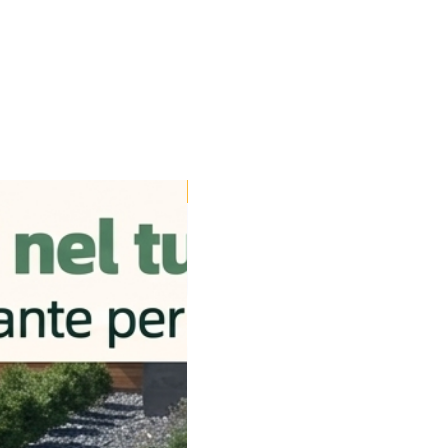
la spedizione, le spese di
 calcolate e visualizzate in fase
serito la città e il CAP di
 effettuate dal
lunedì
al
venerdì
ali). Riceverai una email di
tracciabilità, così potrai
 in tempo reale non appena
Disponibile dal 24/08
on si intende consegna ma la
e pronto ad essere spedito.