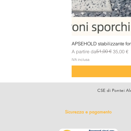
APSEHOLD stabilizzante forte
Prezzo regolare
Prezzo scontato
51,00 €
A partire da
35,00 €
IVA inclusa
CSE di Pontei Al
Sicurezza e pagamento