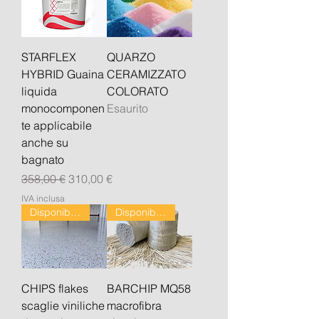
STARFLEX
QUARZO
HYBRID Guaina
CERAMIZZATO
liquida
COLORATO
monocomponen
Esaurito
te applicabile
anche su
bagnato
Prezzo regolare
Prezzo scontato
358,00 €
310,00 €
IVA inclusa
Disponibile dal 24/08
Disponibile dal 24/08
CHIPS flakes
BARCHIP MQ58
scaglie viniliche
macrofibra