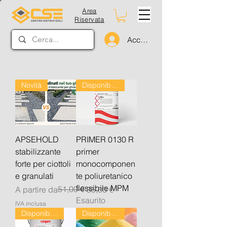
Area
Riservata
Accedi
Novità
Disponibile dal 24/08
APSEHOLD
PRIMER 0130 R
stabilizzante
primer
forte per ciottoli
monocomponen
e granulati
te poliuretanico
flessibile MPM
Prezzo regolare
Prezzo scontato
51,00 €
A partire da
35,00 €
Esaurito
IVA inclusa
Disponibile dal 24/08
Disponibile dal 24/08