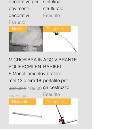
decorative per
sintetica
pavimenti
strutturale
decorativi
Esaurito
Esaurito
Novità
Disponibile dal 24/08
MICROFIBRA IN
AGO VIBRANTE
POLIPROPILEN
BARIKELL
E Monofilamento
vibratore
mm 12 e mm 18
portatile per
calcestruzzo
Prezzo regolare
Prezzo scontato
337,00 €
189,00 €
Esaurito
IVA inclusa
Disponibile dal 24/08
Disponibile dal 24/08