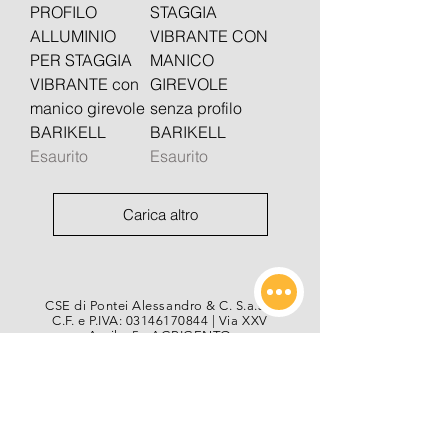
PROFILO
STAGGIA
ALLUMINIO
VIBRANTE CON
PER STAGGIA
MANICO
VIBRANTE con
GIREVOLE
manico girevole
senza profilo
BARIKELL
BARIKELL
Esaurito
Esaurito
Carica altro
CSE di Pontei Alessandro & C. S.a.s. |
C.F. e P.IVA:
03146170844
| Via XXV
Aprile, 5 - AGRIGENTO
Sicurezza e pagamento