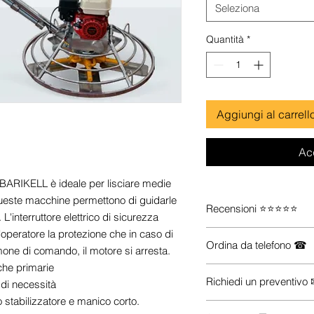
Seleziona
Quantità
*
Aggiungi al carrell
Ac
a BARIKELL è ideale per lisciare medie
 queste macchine permettono di guidarle
Recensioni ⭐⭐⭐⭐⭐
 L'interruttore elettrico di sicurezza
operatore la protezione che in caso di
Guarda le recensioni s
Ordina da telefono ☎
one di comando, il motore si arresta.
che primarie
Se vuoi maggiori inform
Richiedi un preventivo
di necessità
prodotti che ti servono (
e-commerce), Contattac
 stabilizzatore e manico corto.
Hai esigenze particolari