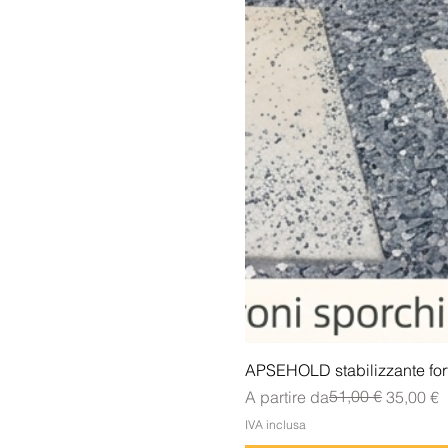
APSEHOLD stabilizzante forte
Prezzo regolare
Prezzo scontato
51,00 €
A partire da
35,00 €
IVA inclusa