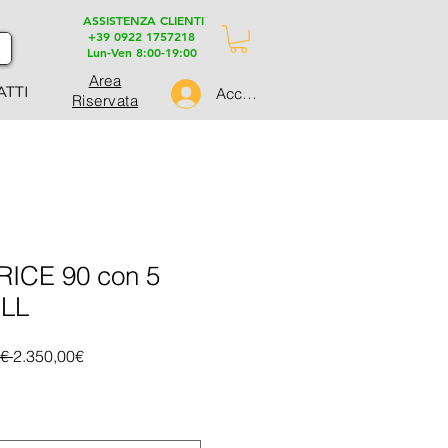
ASSISTENZA CLIENTI
+39 0922 1757218
Lun-Ven 8:00-19:00
Area
ATTI
Accedi
Riservata
ICE 90 con 5
ELL
Prezzo
Prezzo
€ 
2.350,00€
regolare
scontato