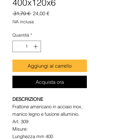
400x120x6
Prezzo
Prezzo
 31,70 € 
24,00 €
regolare
scontato
IVA inclusa
Quantità
*
Aggiungi al carrello
Acquista ora
DESCRIZIONE
Frattone americano in acciaio inox,
manico legno e fusione alluminio.
Art. 309
Misure:
Lunghezza mm 400