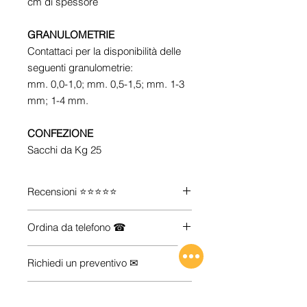
cm di spessore
GRANULOMETRIE
Contattaci per la disponibilità delle
seguenti granulometrie:
mm. 0,0-1,0; mm. 0,5-1,5; mm. 1-3
mm; 1-4 mm.
CONFEZIONE
Sacchi da Kg 25
Recensioni ⭐⭐⭐⭐⭐
Guarda le recensioni su
Trustpilot
Ordina da telefono ☎
Se vuoi maggiori informazioni su
Richiedi un preventivo ✉
come acquistare i prodotti che ti
servono (anche se non li trovi sul
Hai esigenze particolari (quantità,
nostro e-commerce), Contattaci.
Spedizioni 🚚
dimensioni, configurazioni, trasporto