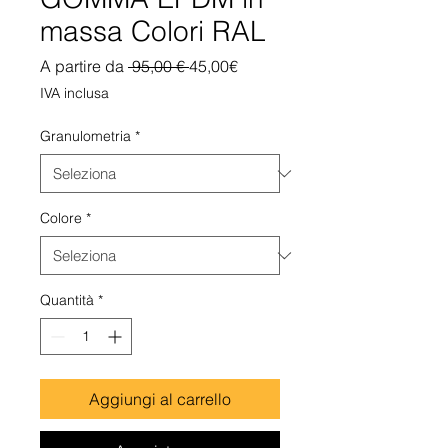
massa Colori RAL
Prezzo
Prezzo
A partire da
 95,00 € 
45,00€
regolare
scontato
IVA inclusa
Granulometria
*
Colore
*
Quantità
*
Aggiungi al carrello