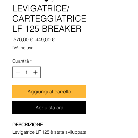
LEVIGATRICE/
CARTEGGIATRICE
LF 125 BREAKER
Prezzo
Prezzo
 570,00 € 
449,00 €
regolare
scontato
IVA inclusa
Quantità
*
Aggiungi al carrello
Acquista ora
DESCRIZIONE
Levigatrice LF 125 è stata sviluppata