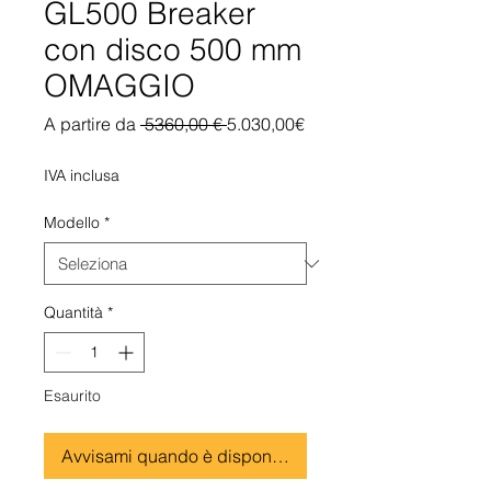
GL500 Breaker
con disco 500 mm
OMAGGIO
Prezzo
A partire da
 5360,00 € 
5.030,00€
Prezzo
regolare
scontato
IVA inclusa
Modello
*
Quantità
*
Esaurito
Avvisami quando è disponibile