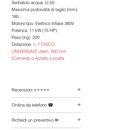
Serbatoio acqua: Lt 50
Massima profondità di taglio (mm):
185
Motore tipo: Elettrico trifase 380V
Potenza: 11 kW (15 HP)
Peso (kg): 220
Dotazione:
n. 1 DISCO
UNIVERSALE diam. 500 mm
(Cemento o Asfalto a scelta
Recensioni ⭐⭐⭐⭐⭐
Guarda le recensioni su
Trustpilot
Ordina da telefono ☎
Se vuoi maggiori informazioni su
Richiedi un preventivo ✉
come acquistare i prodotti che ti
servono (anche se non li trovi sul