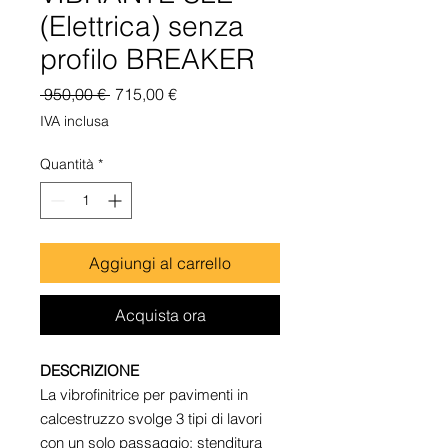
(Elettrica) senza
profilo BREAKER
Prezzo
Prezzo
 950,00 € 
715,00 €
regolare
scontato
IVA inclusa
Quantità
*
Aggiungi al carrello
Acquista ora
DESCRIZIONE
La vibrofinitrice per pavimenti in
calcestruzzo svolge 3 tipi di lavori
con un solo passaggio: stenditura