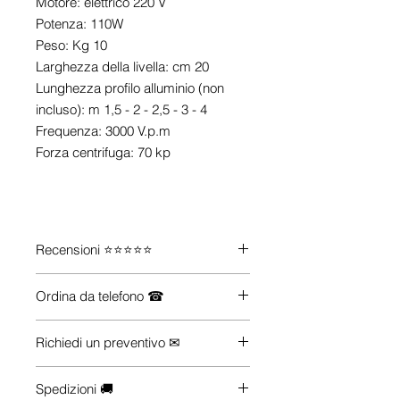
Motore: elettrico 220 V
Potenza: 110W
Peso: Kg 10
Larghezza della livella: cm 20
Lunghezza profilo alluminio (non
incluso): m 1,5 - 2 - 2,5 - 3 - 4
Frequenza: 3000 V.p.m
Forza centrifuga: 70 kp
Recensioni ⭐⭐⭐⭐⭐
Guarda le recensioni su
Trustpilot
Ordina da telefono ☎
Se vuoi maggiori informazioni su
Richiedi un preventivo ✉
come acquistare i prodotti che ti
servono (anche se non li trovi sul
Hai esigenze particolari (quantità,
nostro e-commerce), Contattaci.
Spedizioni 🚚
dimensioni, configurazioni, trasporto