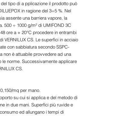
 del tipo di a pplicazione il prodotto può
e DILUEPOX in ragione del 3÷5 %. Nel
 sia assente una barriera vapore, la
n ca. 500 ÷ 1000 g/m² di UMIFOND 3C
48 ore a + 20°C procedere in entrambi
 di VERNILUX CS. Le superfici in acciaio
tate con sabbiatura secondo SSPC-
a non è attuabile provvedere ad una
 le norme. Successivamente applicare
ERNILUX CS.
 - 0,150/mq per mano.
pporto su cui si applica e del metodo di
one in due mani. Superfici più ruvide e
consumo ed allungano i tempi di