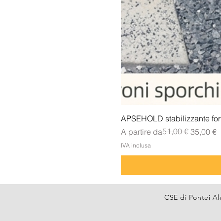
APSEHOLD stabilizzante forte
Prezzo regolare
Prezzo scontato
51,00 €
A partire da
35,00 €
IVA inclusa
CSE di Pontei Al