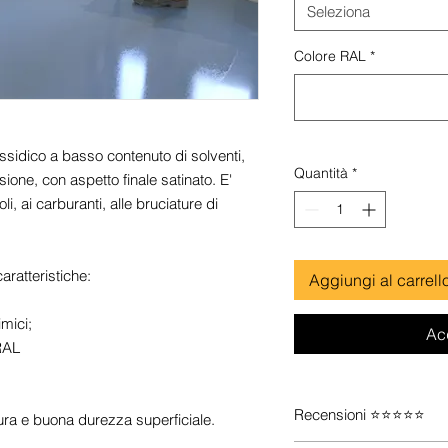
Seleziona
Colore RAL
*
idico a basso contenuto di solventi,
Quantità
*
sione, con aspetto finale satinato. E'
oli, ai carburanti, alle bruciature di
ratteristiche:
Aggiungi al carrell
imici;
Ac
 RAL
Recensioni ⭐⭐⭐⭐⭐
sura e buona durezza superficiale.