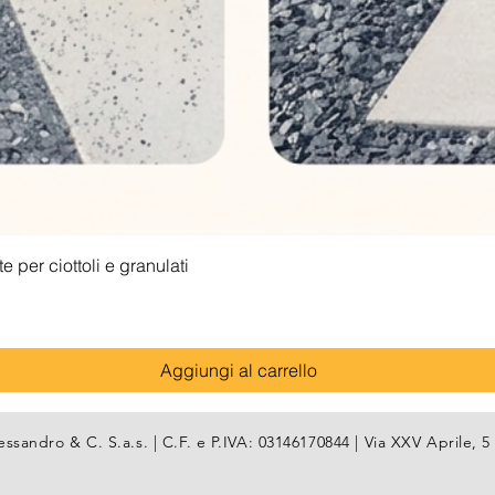
Vista rapida
 per ciottoli e granulati
Aggiungi al carrello
essandro & C. S.a.s. | C.F. e P.IVA: 03146170844 | Via XXV Aprile