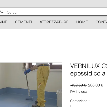
SINE
CEMENTI
ATTREZZATURE
HOME
CONT
VERNILUX CS
epossidico a
Prezzo
Pr
 492,50 € 
286,00 €
regolare
sc
IVA inclusa
Confezione
*