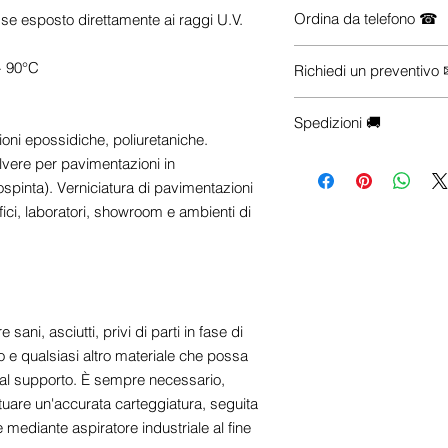
Guarda le recensioni s
Ordina da telefono ☎
o se esposto direttamente ai raggi U.V.
Se vuoi maggiori inform
+ 90°C
Richiedi un preventivo
prodotti che ti servono (
e-commerce), Contattac
Hai esigenze particolari
☎
+39 0922 175 7218
Spedizioni 🚚
configurazioni, trasporto 
oni epossidiche, poliuretaniche.
📱
+39 342 700 3548
✉
info@centrosistemiedi
-
Le spese di spedizio
lvere per pavimentazioni in
selezionata. Aggiungi il 
spinta). Verniciatura di pavimentazioni
visualizzare il costo del
ffici, laboratori, showroom e ambienti di
trasporto esatte saranno
di checkout, dopo aver in
destinazione.
- Le spedizioni vengono
(escluse festività nazion
sani, asciutti, privi di parti in fase di
notifica con il codice di 
io e qualsiasi altro materiale che possa
monitorare il tuo pacco
 al supporto. È sempre necessario,
sarà affidato al corriere.
ttuare un'accurata carteggiatura, seguita
e mediante aspiratore industriale al fine
Nota
: Per spedizione n