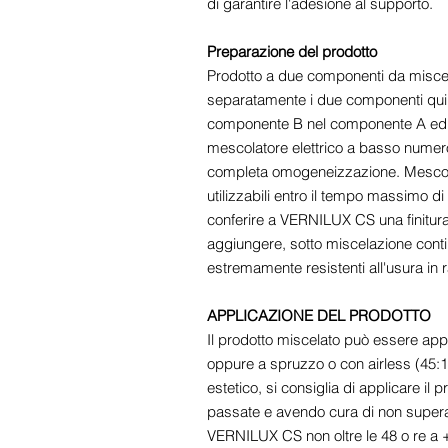
di garantire l'adesione al supporto.
Preparazione del prodotto
Prodotto a due componenti da miscel
separatamente i due componenti quin
componente B nel componente A ed
mescolatore elettrico a basso numero 
completa omogeneizzazione. Mescola
utilizzabili entro il tempo massimo di 
conferire a VERNILUX CS una finitura
aggiungere, sotto miscelazione cont
estremamente resistenti all'usura in 
APPLICAZIONE DEL PRODOTTO
Il prodotto miscelato può essere appl
oppure a spruzzo o con airless (45:1)
estetico, si consiglia di applicare il 
passate e avendo cura di non superar
VERNILUX CS non oltre le 48 o re a +