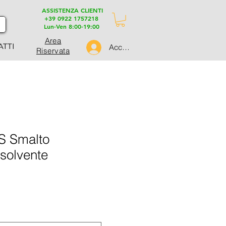
ASSISTENZA CLIENTI
+39 0922 1757218
Lun-Ven 8:00-19:00
Area
ATTI
Accedi
Riservata
 Smalto
 solvente
ezzo
ontato