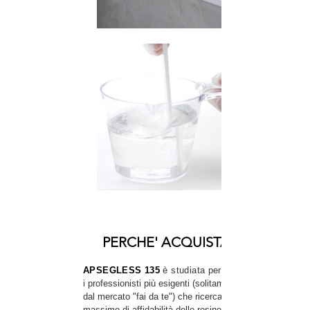
PERCHE' ACQUISTARLA
APSEGLESS 135
è studiata
per
i professionisti più esigenti (solitamente delusi
dal mercato "fai da te") che ricercano il grado
massimo di affidabilità
delle resine e tutte le