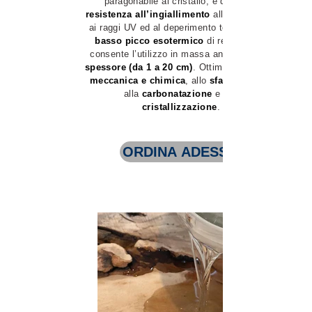
paragonabile al cristallo, e da totale
resistenza all’ingiallimento
all’esposizione
ai raggi UV ed al deperimento temporale. Il
basso picco esotermico
di reazione ne
consente l’utilizzo in massa anche ad
spessore (da 1 a 20 cm)
. Ottima
meccanica e chimica
, allo
sfarinamento
alla
carbonatazione
e alla
cristallizzazione
.
ORDINA ADESSO