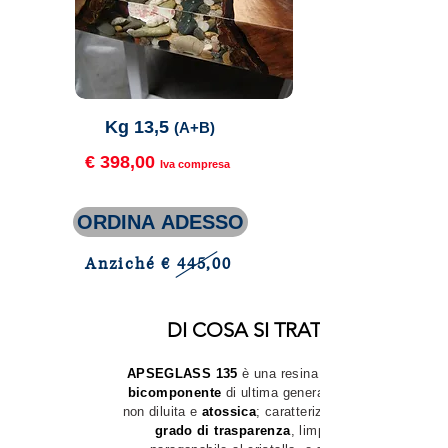
Kg 13,5
(A+B)
€ 398,00
Iva compresa
ORDINA ADESSO
Anziché € 445,00
DI COSA SI TRATTA
APSEGLASS 135
è una resina
bicomponente
di ultima generazione, pura
non diluita e
atossica
; caratterizzata da
grado di trasparenza
, limpidezza