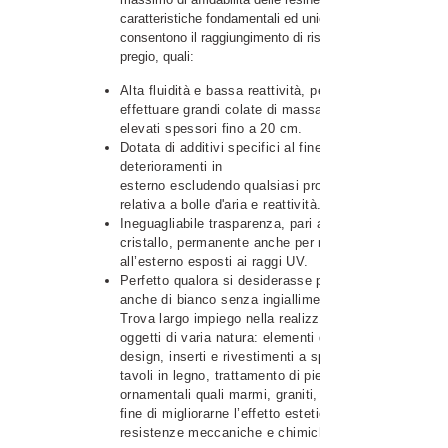
caratteristiche fondamentali ed uniche, che
consentono il raggiungimento di risultati di alto
pregio, quali:
Alta fluidità e bassa reattività, permettono di
effettuare grandi colate di massa ad
elevati spessori fino a 20 cm.
Dotata di additivi specifici al fine di garantire
deterioramenti in
esterno escludendo qualsiasi problematica
relativa a bolle d'aria e reattività.
Ineguagliabile trasparenza, pari al
cristallo, permanente anche per manufatti
all’esterno esposti ai raggi UV.
Perfetto qualora si desiderasse pigmentarla
anche di bianco senza ingiallimenti.
Trova largo impiego nella realizzazione di
oggetti di varia natura: elementi d’arredo e di
design, inserti e rivestimenti a spessore di
tavoli in legno, trattamento di pietre
ornamentali quali marmi, graniti, ardesia al
fine di migliorarne l’effetto estetico, le
resistenze meccaniche e chimiche.