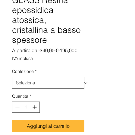
GLASS Resina
epossidica
atossica,
cristallina a basso
spessore
Prezzo
Prezzo
A partire da
 340,00 € 
195,00€
regolare
scontato
IVA inclusa
Confezione
*
Quantità
*
Aggiungi al carrello