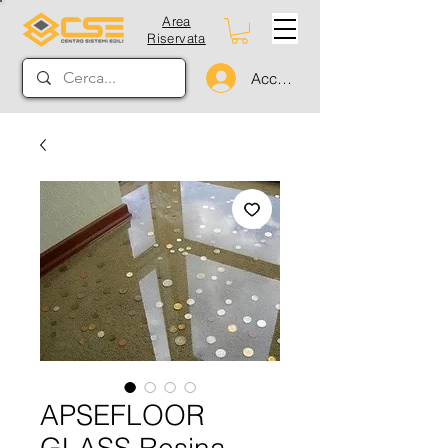
Area
Riservata
Accedi
APSEFLOOR