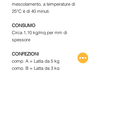
mescolamento, a temperature di
25°C è di 40 minuti.
CONSUMO
Circa 1,10 kg/mq per mm di
spessore
CONFEZIONI
comp. A = Latta da 5 kg
comp. B = Latta da 3 kg
Scarica la scheda tecnica
(Vai su Home - documenti
)
Recensioni ⭐⭐⭐⭐⭐
Guarda le recensioni su
Trustpilot
Ordina da telefono ☎