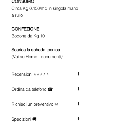
CONSUMO
Circa Kg 0,150/mq in singola mano
a rullo
CONFEZIONE
Bodone da Kg 10
Scarica la scheda tecnica
(Vai su Home - documenti
)
Recensioni ⭐⭐⭐⭐⭐
Guarda le recensioni su
Trustpilot
Ordina da telefono ☎
Se vuoi maggiori informazioni su
Richiedi un preventivo ✉
come acquistare i prodotti che ti
servono (anche se non li trovi sul
Hai esigenze particolari (quantità,
nostro e-commerce), Contattaci.
Spedizioni 🚚
dimensioni, configurazioni, trasporto
☎
+39 0922 175 7218
ecc...). Scrivici.