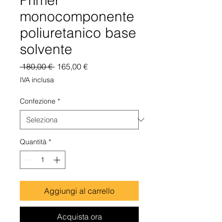
Primer
monocomponente
poliuretanico base
solvente
Prezzo
Prezzo
 180,00 € 
165,00 €
regolare
scontato
IVA inclusa
Confezione
*
Quantità
*
Aggiungi al carrello
Acquista ora