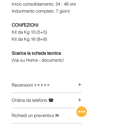
Inizio consolidamento: 24 : 48 ore
Indurimento completo: 7 giorni
CONFEZIONI
Kit da Kg 10 (5+5)
Kit da Kg 16 (8+8)
Scarica la scheda tecnica
(Vai su Home - documenti
)
Recensioni ⭐⭐⭐⭐⭐
Guarda le recensioni su
Trustpilot
Ordina da telefono ☎
Se vuoi maggiori informazioni su
Richiedi un preventivo ✉
come acquistare i prodotti che ti
servono (anche se non li trovi sul
Hai esigenze particolari (quantità,
nostro e-commerce), Contattaci.
Spedizioni 🚚