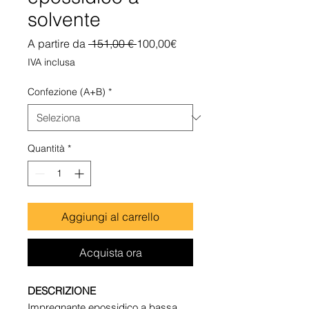
solvente
Prezzo
Prezzo
A partire da
 151,00 € 
100,00€
regolare
scontato
IVA inclusa
Confezione (A+B)
*
Quantità
*
Aggiungi al carrello
Acquista ora
DESCRIZIONE
Impregnante epossidico a bassa