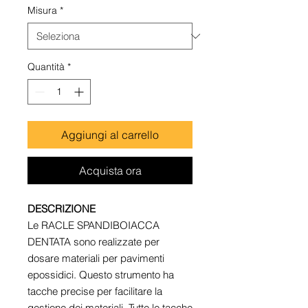
Misura
*
Quantità
*
Aggiungi al carrello
Acquista ora
DESCRIZIONE
Le RACLE SPANDIBOIACCA
DENTATA sono realizzate per
dosare materiali per pavimenti
epossidici. Questo strumento ha
tacche precise per facilitare la
gestione dei materiali. Tutte le tacche