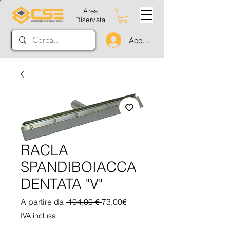
Area
Riservata
Accedi
RACLA
SPANDIBOIACCA
DENTATA "V"
Prezzo
Prezzo
A partire da
 104,00 € 
73,00€
regolare
scontato
IVA inclusa