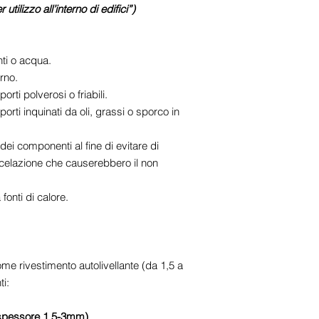
utilizzo all’interno di edifici”)
ti o acqua.
rno.
i polverosi o friabili.
i inquinati da oli, grassi o sporco in
dei componenti al fine di evitare di
scelazione che causerebbero il non
fonti di calore.
e rivestimento autolivellante (da 1,5 a
i:
e (spessore 1,5-3mm)