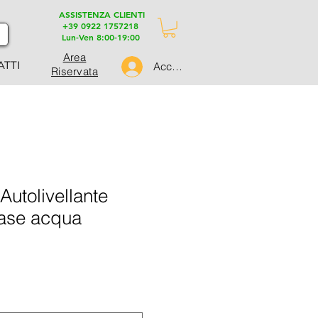
ASSISTENZA CLIENTI
+39 0922 1757218
Lun-Ven 8:00-19:00
Area
ATTI
Accedi
Riservata
tolivellante
ase acqua
ezzo
ontato