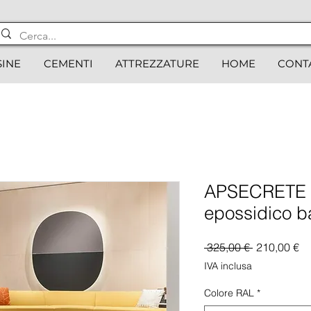
SINE
CEMENTI
ATTREZZATURE
HOME
CONT
APSECRETE Au
epossidico b
Prezzo
Pr
 325,00 € 
210,00 €
regolare
sc
IVA inclusa
Colore RAL
*