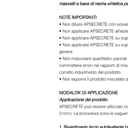
massetti a base di resina sintetica per 
NOTE IMPORTANTI
• Non diluire APSECRETE con solven
• Non applicare APSECRETE all’este
• Non applicare APSECRETE su support
• Non applicare APSECRETE su support
genere.
• Non mescolare quantitativi parziali 
commettere errori nei rapporti di mi
corretto indurimento del prodotto.
• Non esporre il prodotto miscelato a 
MODALITA’ DI APPLICAZIONE
Applicazione del prodotto
APSECRETE può essere utilizzato com
3 mm). Le procedure sono le seguent
1. Rivestimento liscio autolivellant