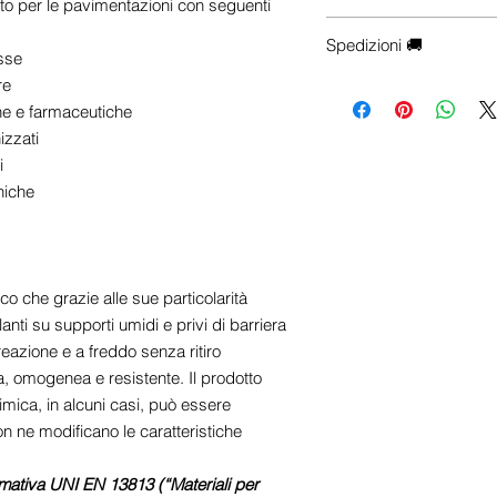
o per le pavimentazioni con seguenti
e-commerce), Contattac
Hai esigenze particolari
☎
+39 0922 175 7218
Spedizioni 🚚
configurazioni, trasporto 
sse
📱
+39 342 700 3548
✉
info@centrosistemiedi
re
-
Le spese di spedizio
selezionata. Aggiungi il 
che e farmaceutiche
visualizzare il costo del
izzati
trasporto esatte saranno
i
di checkout, dopo aver in
niche
destinazione.
- Le spedizioni vengono
(escluse festività nazion
notifica con il codice di 
 che grazie alle sue particolarità
monitorare il tuo pacco
anti su supporti umidi e privi di barriera
sarà affidato al corriere.
eazione e a freddo senza ritiro
, omogenea e resistente. Il prodotto
Nota
: Per spedizione n
mica, in alcuni casi, può essere
preparazione dell'ordin
on ne modificano le caratteristiche
ormativa UNI EN 13813 (“Materiali per