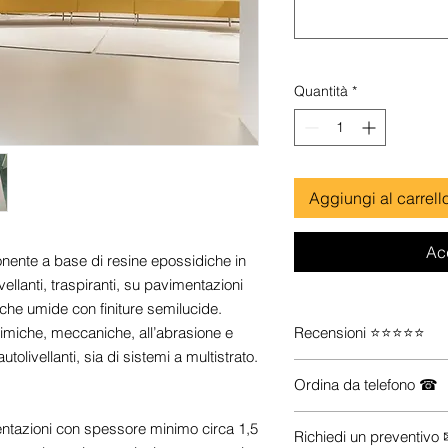
Quantità
*
Aggiungi al carrell
Ac
nte a base di resine epossidiche in
ellanti, traspiranti, su pavimentazioni
anche umide con finiture semilucide.
iche, meccaniche, all’abrasione e
Recensioni ⭐⭐⭐⭐⭐
tolivellanti, sia di sistemi a multistrato.
Guarda le recensioni s
Ordina da telefono ☎
Se vuoi maggiori inform
entazioni con spessore minimo circa 1,5
Richiedi un preventivo
prodotti che ti servono (