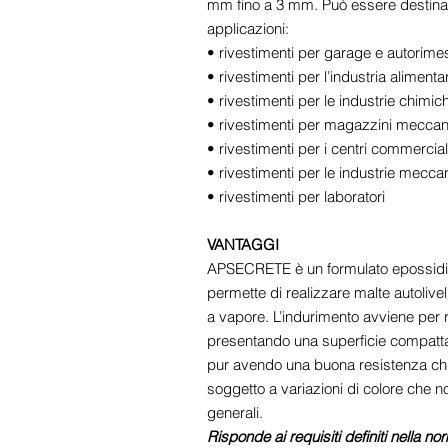
mm fino a 3 mm. Può essere destinat
applicazioni:
• rivestimenti per garage e autorime
• rivestimenti per l’industria alimenta
• rivestimenti per le industrie chimi
• rivestimenti per magazzini meccan
• rivestimenti per i centri commercial
• rivestimenti per le industrie mecca
• rivestimenti per laboratori
VANTAGGI
APSECRETE è un formulato epossidico
permette di realizzare malte autolivell
a vapore. L’indurimento avviene per r
presentando una superficie compatta
pur avendo una buona resistenza chi
soggetto a variazioni di colore che n
generali.
Risponde ai requisiti definiti nella n