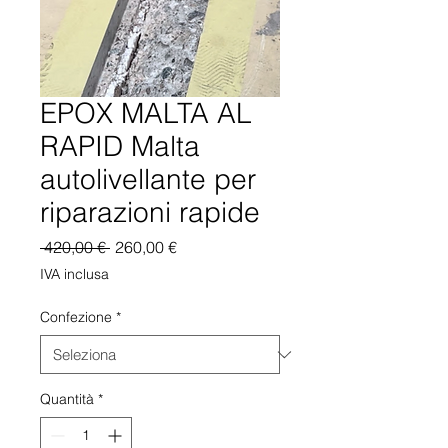
EPOX MALTA AL
RAPID Malta
autolivellante per
riparazioni rapide
Prezzo
Prezzo
 420,00 € 
260,00 €
regolare
scontato
IVA inclusa
Confezione
*
Quantità
*