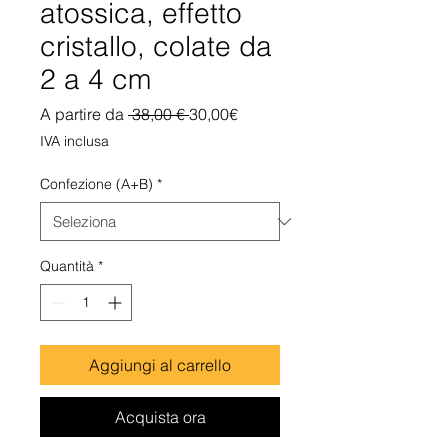
atossica, effetto
cristallo, colate da
2 a 4 cm
Prezzo
Prezzo
A partire da
 38,00 € 
30,00€
regolare
scontato
IVA inclusa
Confezione (A+B)
*
Quantità
*
Aggiungi al carrello
Acquista ora