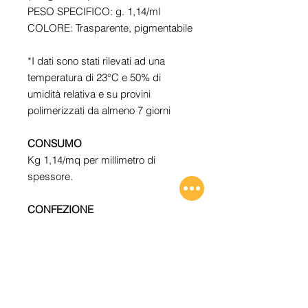
PESO SPECIFICO: g. 1,14/ml
COLORE: Trasparente, pigmentabile
*I dati sono stati rilevati ad una
temperatura di 23°C e 50% di
umidità relativa e su provini
polimerizzati da almeno 7 giorni
CONSUMO
Kg 1,14/mq per millimetro di
spessore.
CONFEZIONE
A+B: Kg 1,35 - Kg 2,7 - Kg 6,75 -
Kg 13,50 - Kg 27
Le nostre prove sono state eseguite
con scrupolo e serietà; confidiamo