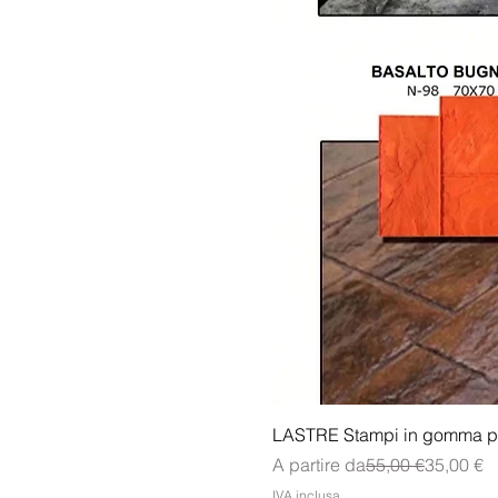
LASTRE Stampi in gomma p
Prezzo regolare
Prezzo s
A partire da
55,00 €
35,00 €
IVA inclusa