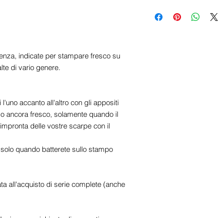
✉
info@centrosistemiedi
-
Le spese di spedizio
selezionata. Aggiungi il 
visualizzare il costo del
trasporto esatte saranno
di checkout, dopo aver in
enza, indicate per stampare fresco su
destinazione.
lte di vario genere.
- Le spedizioni vengono
(escluse festività nazion
notifica con il codice di 
'uno accanto all'altro con gli appositi
monitorare il tuo pacco
zzo ancora fresco, solamente quando il
sarà affidato al corriere.
'impronta delle vostre scarpe con il
Nota
: Per spedizione n
 solo quando batterete sullo stampo
preparazione dell'ordin
ta all'acquisto di serie complete (anche