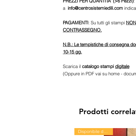
PREZZI PER QUANTITA' (>6 Pezzi)
:
a
info@centrosistemiedili.com
indica
PAGAMENTI
: Su tutti gli stampi
NON
CONTRASSEGNO.
N.B.: Le tempistiche di consegna do
10-15 gg.
Scarica il
catalogo stampi
digitale
(Oppure in PDF vai su home - docum
Prodotti correla
Disponibile dal 24/08