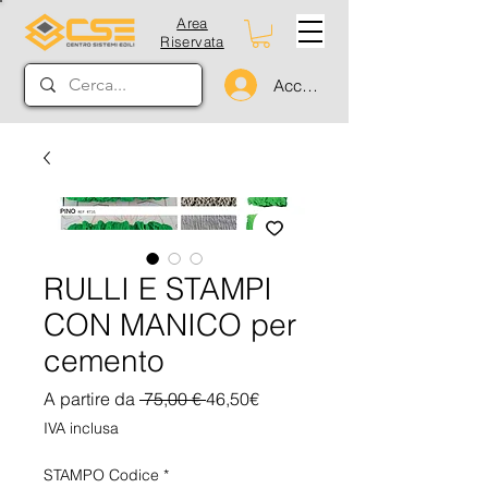
Area
Riservata
Accedi
RULLI E STAMPI
CON MANICO per
cemento
Prezzo
Prezzo
A partire da
 75,00 € 
46,50€
regolare
scontato
IVA inclusa
STAMPO Codice
*