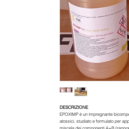
DESCRIZIONE
EPOXIMP è un impregnante bicompone
atossici, studiato e formulato per ap
miscela dei componenti A+B (rapport