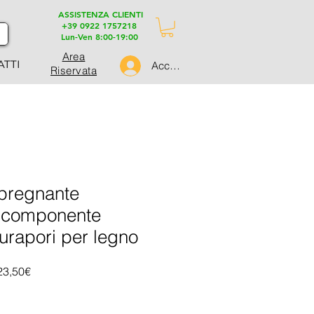
ASSISTENZA CLIENTI
+39 0922 1757218
Lun-Ven 8:00-19:00
Area
ATTI
Accedi
Riservata
pregnante
bicomponente
turapori per legno
Prezzo
Prezzo
23,50€
regolare
scontato