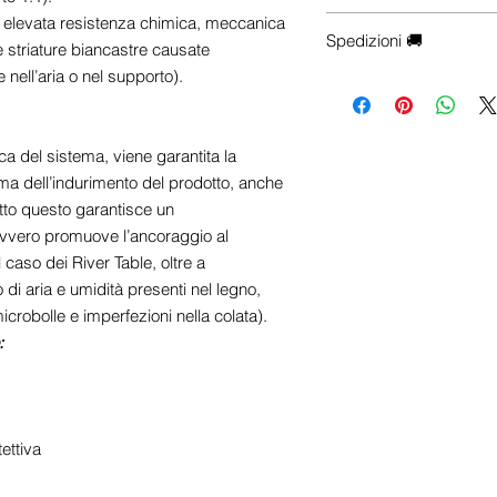
e-commerce), Contattac
 elevata resistenza chimica, meccanica
Hai esigenze particolari
☎ +39 0922 175 7218
Spedizioni 🚚
configurazioni, trasporto 
 striature biancastre causate
📱 +39 342 700 3548
✉
info@centrosistemiedi
 nell’aria o nel supporto).
-
Le spese di spedizio
selezionata. Aggiungi il 
visualizzare il costo del
trasporto esatte saranno
ca del sistema, viene garantita la
di checkout, dopo aver in
ma dell’indurimento del prodotto, anche
destinazione.
utto questo garantisce un
ovvero promuove l’ancoraggio al
- Le spedizioni vengono
 caso dei River Table, oltre a
(escluse festività nazion
o di aria e umidità presenti nel legno,
notifica con il codice di 
monitorare il tuo pacco
robolle e imperfezioni nella colata).
sarà affidato al corriere.
:
Nota
: Per spedizione n
preparazione dell'ordin
ettiva