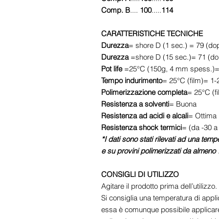
Comp. B
....
100
.....
114
CARATTERISTICHE TECNICHE
Durezza
= shore D (1 sec.) = 79 (do
Durezza
=shore D (15 sec.)= 71 (do
Pot life
=25°C (150g, 4 mm spess.)= 
Tempo indurimento
= 25°C (film)= 1-
Polimerizzazione completa
= 25°C (f
Resistenza a solventi
= Buona
Resistenza ad acidi e alcali
= Ottima
Resistenza shock termici
= (da -30 
*I dati sono stati rilevati ad una tem
e su provini polimerizzati da almeno 
CONSIGLI DI UTILIZZO
Agitare il prodotto prima dell’utilizzo.
Si consiglia una temperatura di appli
essa è comunque possibile applicare 