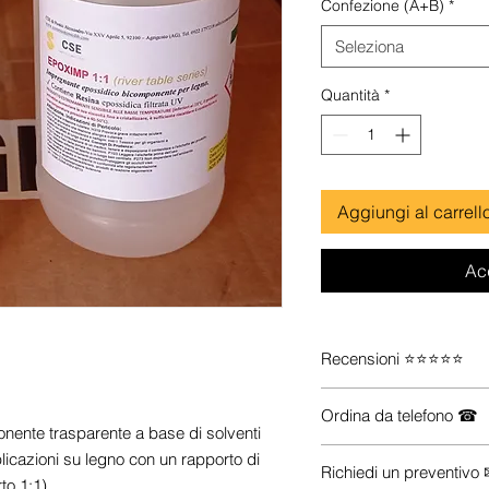
Confezione (A+B)
*
Seleziona
Quantità
*
Aggiungi al carrell
Ac
Recensioni ⭐⭐⭐⭐⭐
Guarda le recensioni s
Ordina da telefono ☎
nte trasparente a base di solventi
Se vuoi maggiori inform
plicazioni su legno con un rapporto di
Richiedi un preventivo
prodotti che ti servono (
o 1:1).