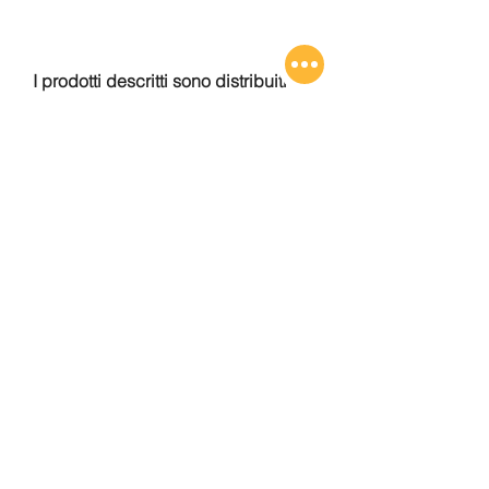
I prodotti descritti sono distribuiti da:
CSE 
Centro Sistemi Edili
 Tel 0922 1757218 - Mob. 342 7003548
info@centrosistemiedili.com
Shop on-line: 
https://www.centrosistemiedili.com