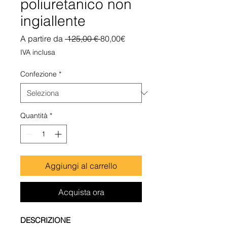
poliuretanico non
ingiallente
Prezzo
Prezzo
A partire da
 125,00 € 
80,00€
regolare
scontato
IVA inclusa
Confezione
*
Quantità
*
Aggiungi al carrello
Acquista ora
DESCRIZIONE