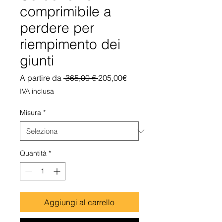
comprimibile a
perdere per
riempimento dei
giunti
Prezzo
Prezzo
A partire da
 365,00 € 
205,00€
regolare
scontato
IVA inclusa
Misura
*
Quantità
*
Aggiungi al carrello