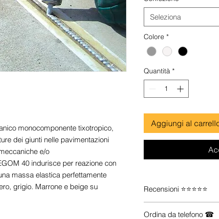
Grammi
Seleziona
Colore
*
Quantità
*
Aggiungi al carrell
tanico monocomponente tixotropico,
ature dei giunti nelle pavimentazioni
Ac
i meccaniche e/o
PSEGOM 40 indurisce per reazione con
n una massa elastica perfettamente
nero, grigio. Marrone e beige su
Recensioni ⭐⭐⭐⭐⭐
Guarda le recensioni s
Ordina da telefono ☎