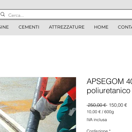
SINE
CEMENTI
ATTREZZATURE
HOME
CONT
APSEGOM 40 
poliuretanico 
Prezzo
Pr
 250,00 € 
150,00 €
regolare
sc
10,00 €
/
600g
10,00 €
IVA inclusa
ogni
600
Confezione
*