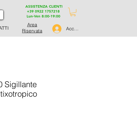
ASSISTENZA CLIENTI
+39 0922 1757218
Lun-Ven 8:00-19:00
Area
ATTI
Accedi
Riservata
Sigillante
tixotropico
ezzo
ontato