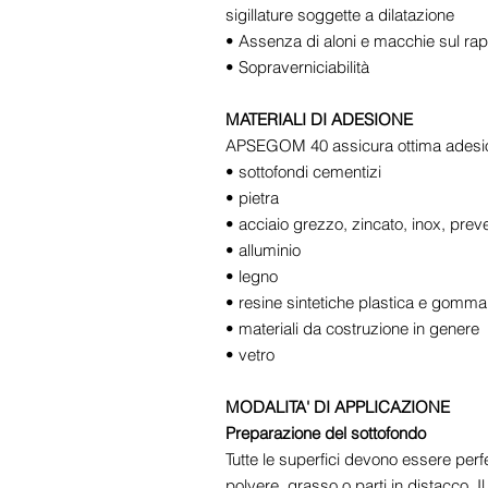
sigillature soggette a dilatazione
• Assenza di aloni e macchie sul rappo
• Sopraverniciabilità
MATERIALI DI ADESIONE
APSEGOM 40 assicura ottima adesion
• sottofondi cementizi
• pietra
• acciaio grezzo, zincato, inox, preve
• alluminio
• legno
• resine sintetiche plastica e gomma
• materiali da costruzione in genere
• vetro
MODALITA' DI APPLICAZIONE
Preparazione del sottofondo
Tutte le superfici devono essere perfe
polvere, grasso o parti in distacco. I