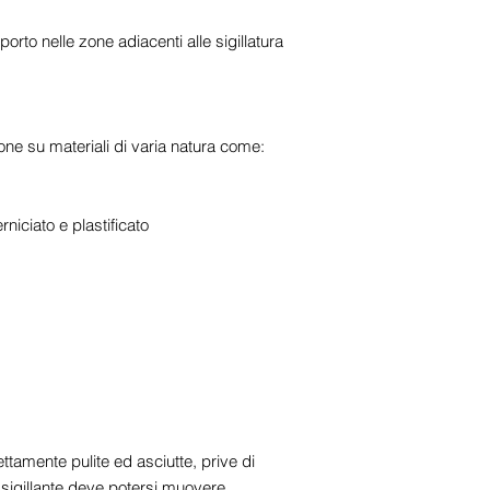
rto nelle zone adiacenti alle sigillatura
e su materiali di varia natura come:
rniciato e plastificato
ttamente pulite ed asciutte, prive di
l sigillante deve potersi muovere