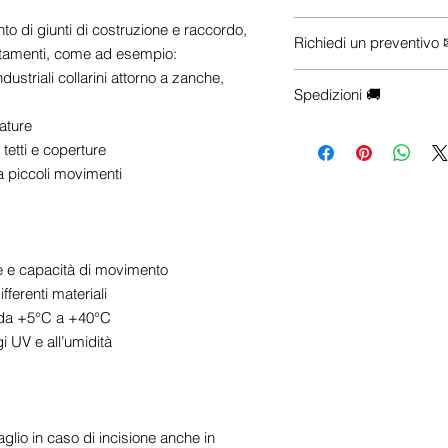
Se vuoi maggiori inform
 di giunti di costruzione e raccordo,
Richiedi un preventivo
prodotti che ti servono (
stamenti, come ad esempio:
e-commerce), Contattac
ndustriali collarini attorno a zanche,
Hai esigenze particolari
☎
+39 0922 175 7218
Spedizioni 🚚
configurazioni, trasporto 
📱
+39 342 700 3548
✉
info@centrosistemiedi
rature
-
Le spese di spedizio
 tetti e coperture
selezionata. Aggiungi il 
 a piccoli movimenti
visualizzare il costo del
trasporto esatte saranno
di checkout, dopo aver in
destinazione.
te e capacità di movimento
- Le spedizioni vengono
ifferenti materiali
(escluse festività nazion
e da +5°C a +40°C
notifica con il codice di 
i UV e all’umidità
monitorare il tuo pacco
sarà affidato al corriere.
Nota
: Per spedizione n
preparazione dell'ordin
glio in caso di incisione anche in