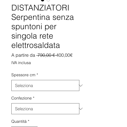
DISTANZIATORI
Serpentina senza
spuntoni per
singola rete
elettrosaldata
Prezzo
Prezzo
A partire da
 790,00 € 
400,00€
regolare
scontato
IVA inclusa
Spessore cm
*
Confezione
*
Quantità
*