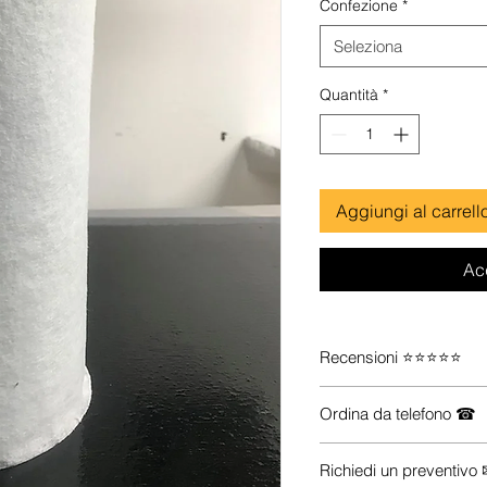
Confezione
*
Seleziona
Quantità
*
Aggiungi al carrell
Ac
Recensioni ⭐⭐⭐⭐⭐
Guarda le recensioni s
Ordina da telefono ☎
Se vuoi maggiori inform
Richiedi un preventivo
prodotti che ti servono (