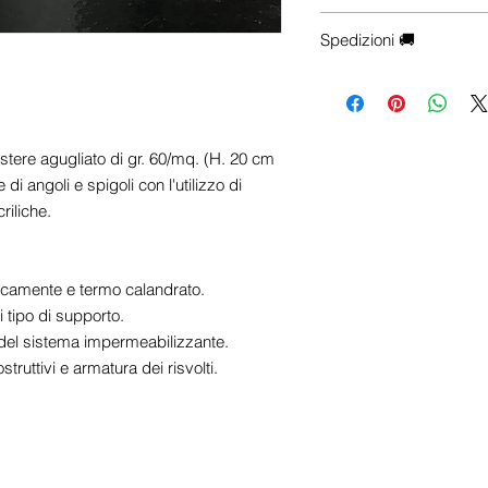
e-commerce), Contattac
Hai esigenze particolari
☎
+39 0922 175 7218
Spedizioni 🚚
configurazioni, trasporto 
📱
+39 342 700 3548
✉
info@centrosistemiedi
-
Le spese di spedizio
selezionata. Aggiungi il 
visualizzare il costo del
trasporto esatte saranno
estere agugliato di gr. 60/mq. (H. 20 cm
di checkout, dopo aver in
i angoli e spigoli con l'utilizzo di
destinazione.
riliche.
- Le spedizioni vengono
(escluse festività nazion
notifica con il codice di 
icamente e termo calandrato.
monitorare il tuo pacco
 tipo di supporto.
sarà affidato al corriere.
del sistema impermeabilizzante.
struttivi e armatura dei risvolti.
Nota
: Per spedizione n
preparazione dell'ordin