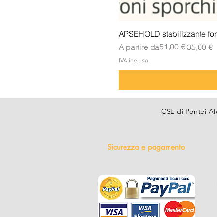
APSEHOLD stabilizzante forte
Prezzo regolare
Prezzo scontato
51,00 €
A partire da
35,00 €
IVA inclusa
CSE di Pontei Al
Sicurezza e pagamento