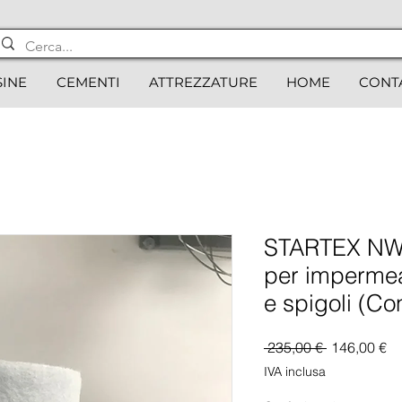
SINE
CEMENTI
ATTREZZATURE
HOME
CONT
STARTEX NW 
per impermea
e spigoli (Con
Prezzo
Pr
 235,00 € 
146,00 €
regolare
sc
IVA inclusa