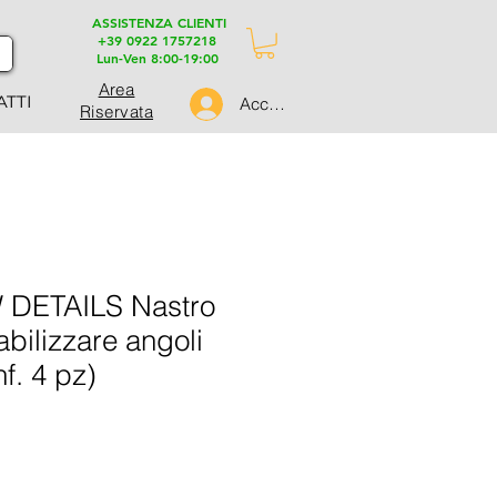
ASSISTENZA CLIENTI
+39 0922 1757218
Lun-Ven 8:00-19:00
Area
ATTI
Accedi
Riservata
DETAILS Nastro
bilizzare angoli
f. 4 pz)
ezzo
ontato