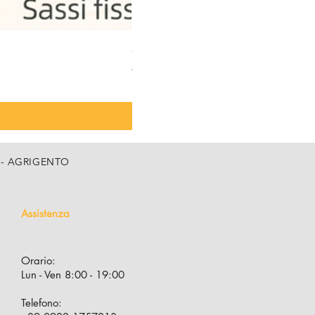
STARFLEX HYBRID Guaina liquida 
Prezzo regolare
Prezzo scontato
358,00 €
310,00 €
IVA inclusa
, 5 - AGRIGENTO
Assistenza
Orario:
Lun - Ven 8:00 - 19:00
Telefono: