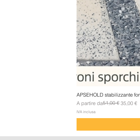
APSEHOLD stabilizzante forte
Prezzo regolare
Prezzo scontato
51,00 €
A partire da
35,00 €
IVA inclusa