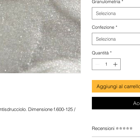
Granulometria
*
Seleziona
Confezione
*
Seleziona
Quantità
*
Aggiungi al carrell
Ac
antisdrucciolo. Dimensione f.600-125 /
Recensioni ⭐⭐⭐⭐⭐
Guarda le recensioni s