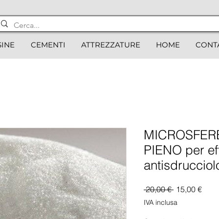
SINE
CEMENTI
ATTREZZATURE
HOME
CONT
MICROSFERE
PIENO per eff
antisdrucciol
Prezzo
Prez
 20,00 € 
15,00 €
regolare
scon
IVA inclusa