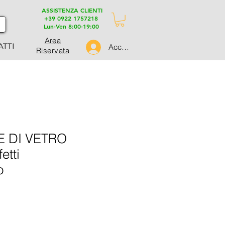
ASSISTENZA CLIENTI
+39 0922 1757218
Lun-Ven 8:00-19:00
Area
ATTI
Accedi
Riservata
 DI VETRO
etti
o
zo
tato