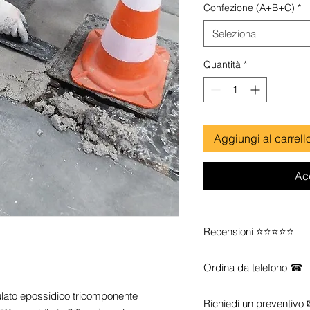
Confezione (A+B+C)
*
Seleziona
Quantità
*
Aggiungi al carrell
Ac
Recensioni ⭐⭐⭐⭐⭐
Guarda le recensioni s
Ordina da telefono ☎
Se vuoi maggiori inform
to epossidico tricomponente
Richiedi un preventivo
prodotti che ti servono (