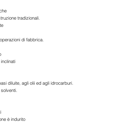
iche
ruzione tradizionali.
te
operazioni di fabbrica.
o
inclinati
si diluite, agli olii ed agli idrocarburi.
 solventi.
i
one è indurito