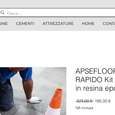
SINE
CEMENTI
ATTREZZATURE
HOME
CONT
APSEFLOOR
RAPIDO Kit 
in resina ep
Prezzo
Pr
 323,00 € 
185,00 €
regolare
sc
IVA inclusa