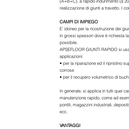
(A+B+C), a rapido indurimento (a 20°C
realizzazione di giunti a travetto. I c
CAMPI DI IMPIEGO
E’ idoneo per la ricostruzione dei gi
in grossi spessori dove è richiesta l
possibile.
APSEFLOOR GIUNTI RAPIDO si usa nel
applicazioni:
• per la riparazione ed il ripristino 
corrose
• per il recupero volumetrico di buch
In generale, si applica in tutti quei 
manutenzione rapido, come ad esem
pontili, magazzini industriali, depositi
ecc.
VANTAGGI