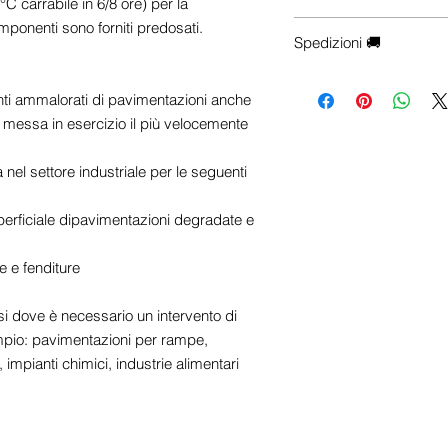
 carrabile in 6/8 ore) per la
e-commerce), Contattac
omponenti sono forniti predosati.
Hai esigenze particolari
☎
+39 0922 175 7218
Spedizioni 🚚
configurazioni, trasporto 
📱
+39 342 700 3548
✉
info@centrosistemiedi
-
Le spese di spedizio
unti ammalorati di pavimentazioni anche
selezionata. Aggiungi il 
visualizzare il costo del
a messa in esercizio il più velocemente
trasporto esatte saranno
di checkout, dopo aver in
 settore industriale per le seguenti
destinazione.
superficiale dipavimentazioni degradate e
- Le spedizioni vengono
(escluse festività nazion
e e fenditure
notifica con il codice di 
monitorare il tuo pacco
sarà affidato al corriere.
casi dove è necessario un intervento di
pio: pavimentazioni per rampe,
Nota
: Per spedizione n
, impianti chimici, industrie alimentari
preparazione dell'ordin