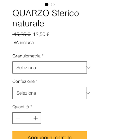
QUARZO Sferico
naturale
Prezzo
Prezzo
 15,25 € 
12,50 €
regolare
scontato
IVA inclusa
Granulometria
*
Confezione
*
Quantità
*
Aggiungi al carrello